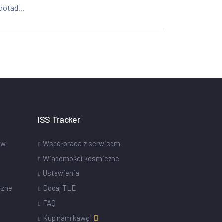
dotąd...
ISS Tracker
ów
Współpraca z serwisem
Wiadomości kosmiczne
Ustawienia
czne
Dodaj TLE
FAQ
Kup nam kawę!