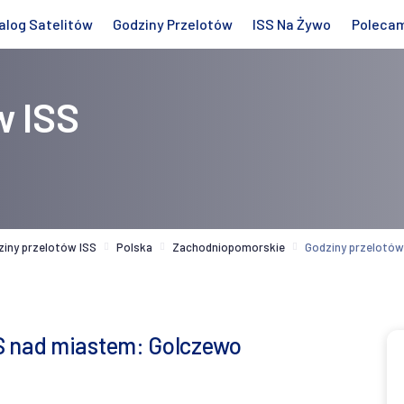
alog Satelitów
Godziny Przelotów
ISS Na Żywo
Poleca
w ISS
ziny przelotów ISS
Polska
Zachodniopomorskie
Godziny przelotów
S nad miastem: Golczewo