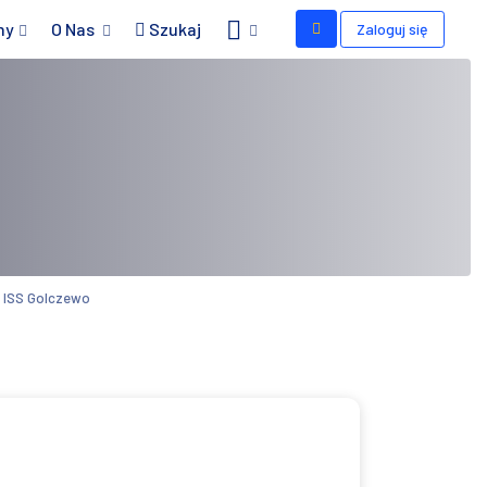
my
O Nas
Szukaj
Zaloguj się
 ISS Golczewo