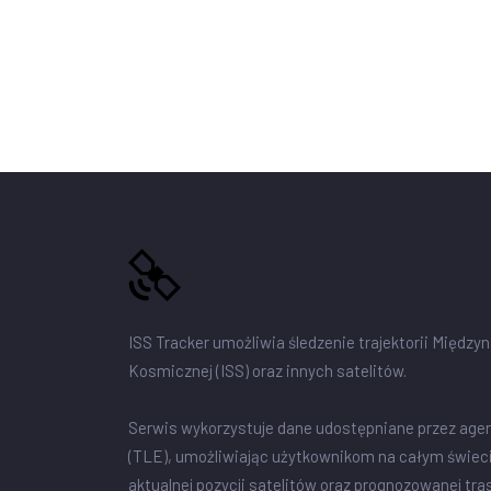
ISS Tracker umożliwia śledzenie trajektorii Między
Kosmicznej (ISS) oraz innych satelitów.
Serwis wykorzystuje dane udostępniane przez age
(TLE), umożliwiając użytkownikom na całym świec
aktualnej pozycji satelitów oraz prognozowanej tra