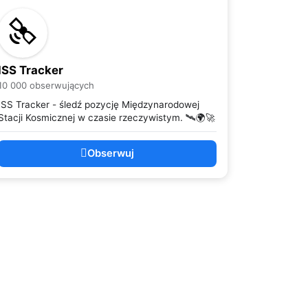
ISS Tracker
10 000 obserwujących
ISS Tracker - śledź pozycję Międzynarodowej
Stacji Kosmicznej w czasie rzeczywistym. 🛰️🌍🚀
Obserwuj