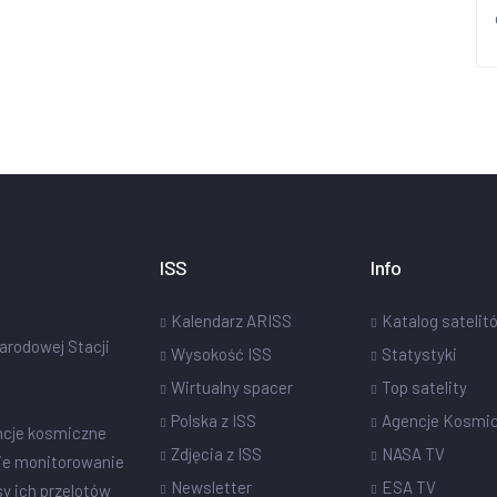
ISS
Info
Kalendarz ARISS
Katalog satelit
narodowej Stacji
Wysokość ISS
Statystyki
Wirtualny spacer
Top satelity
Polska z ISS
Agencje Kosmi
ncje kosmiczne
Zdjęcia z ISS
NASA TV
ie monitorowanie
Newsletter
ESA TV
sy ich przelotów