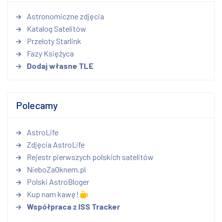
Astronomiczne zdjęcia
Katalog Satelitów
Przeloty Starlink
Fazy Księżyca
Dodaj własne TLE
Polecamy
AstroLife
Zdjęcia AstroLife
Rejestr pierwszych polskich satelitów
NieboZaOknem.pl
Polski AstroBloger
Kup nam kawę!
Współpraca z ISS Tracker