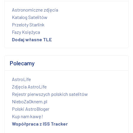
Astronomiczne zdjęcia
Katalog Satelitów
Przeloty Starlink
Fazy Księżyca
Dodaj własne TLE
Polecamy
AstroLife
Zdjęcia AstroLife
Rejestr pierwszych polskich satelitów
NieboZaOknem.pl
Polski AstroBloger
Kup nam kawę!
Współpraca z ISS Tracker