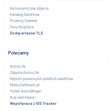
Astronomiczne zdjęcia
Katalog Satelitów
Przeloty Starlink
Fazy Księżyca
Dodaj własne TLE
Polecamy
AstroLife
Zdjęcia AstroLife
Rejestr pierwszych polskich satelitów
NieboZaOknem.pl
Polski AstroBloger
Kup nam kawę!
Współpraca z ISS Tracker