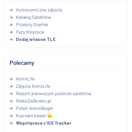
Astronomiczne zdjęcia
Katalog Satelitów
Przeloty Starlink
Fazy Księżyca
Dodaj własne TLE
Polecamy
AstroLife
Zdjęcia AstroLife
Rejestr pierwszych polskich satelitów
NieboZaOknem.pl
Polski AstroBloger
Kup nam kawę!
Współpraca z ISS Tracker