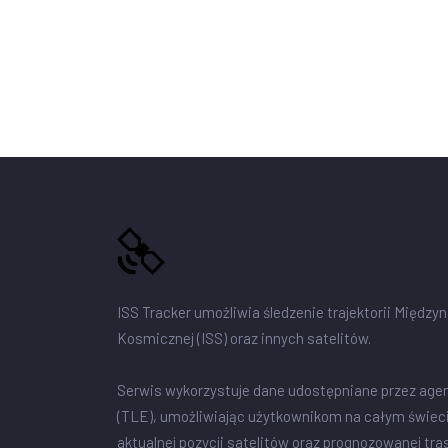
ISS Tracker umożliwia śledzenie trajektorii Między
Kosmicznej (ISS) oraz innych satelitów.
Serwis wykorzystuje dane udostępniane przez age
(TLE), umożliwiając użytkownikom na całym świec
aktualnej pozycji satelitów oraz prognozowanej tra