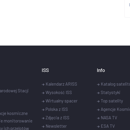
ISS
Info
Kalendarz ARISS
Katalog sateli
narodowej Stacji
Wysokość ISS
Statystyki
Wirtualny spacer
Top satelity
Polska z ISS
Agencje Kosmi
ncje kosmiczne
Zdjęcia z ISS
NASA TV
ie monitorowanie
Newsletter
ESA TV
sy ich przelotów