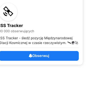
ISS Tracker
10 000 obserwujących
ISS Tracker - śledź pozycję Międzynarodowej
Stacji Kosmicznej w czasie rzeczywistym. 🛰️🌍🚀
Obserwuj