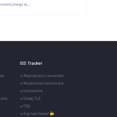
kosmicznego w...
ISS Tracker
tów
Współpraca z serwisem
Wiadomości kosmiczne
Ustawienia
czne
Dodaj TLE
FAQ
Kup nam kawę!