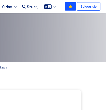
O Nas
Szukaj
Zaloguj się
Oława