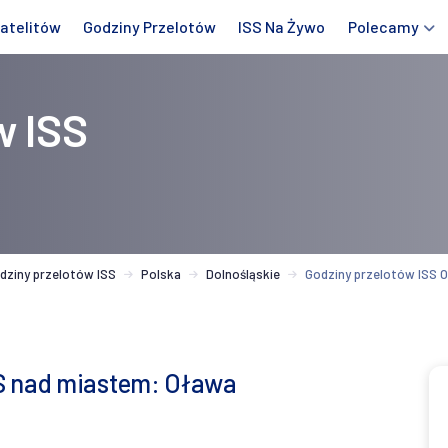
atelitów
Godziny Przelotów
ISS Na Żywo
Polecamy
w ISS
dziny przelotów ISS
Polska
Dolnośląskie
Godziny przelotów ISS 
SS nad miastem: Oława