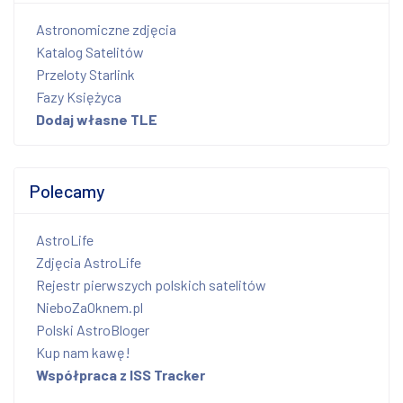
Astronomiczne zdjęcia
Katalog Satelitów
Przeloty Starlink
Fazy Księżyca
Dodaj własne TLE
Polecamy
AstroLife
Zdjęcia AstroLife
Rejestr pierwszych polskich satelitów
NieboZaOknem.pl
Polski AstroBloger
Kup nam kawę!
Współpraca z ISS Tracker