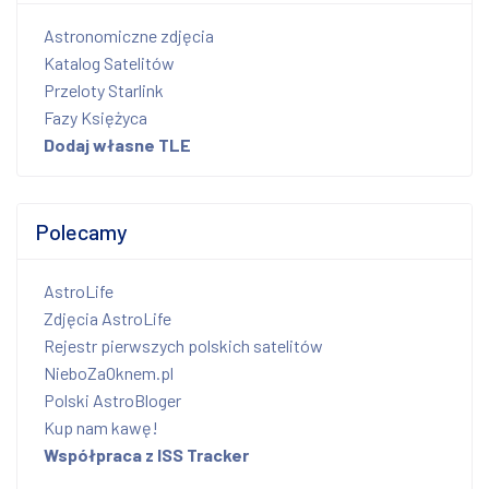
Astronomiczne zdjęcia
Katalog Satelitów
Przeloty Starlink
Fazy Księżyca
Dodaj własne TLE
Polecamy
AstroLife
Zdjęcia AstroLife
Rejestr pierwszych polskich satelitów
NieboZaOknem.pl
Polski AstroBloger
Kup nam kawę!
Współpraca z ISS Tracker