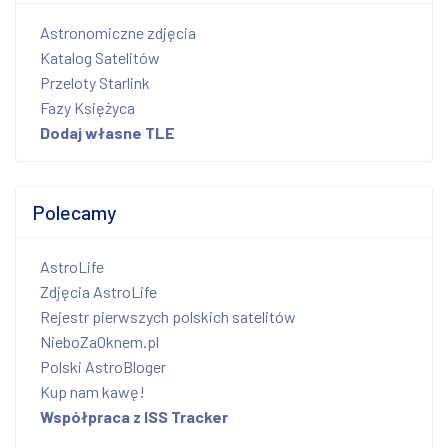
Astronomiczne zdjęcia
Katalog Satelitów
Przeloty Starlink
Fazy Księżyca
Dodaj własne TLE
Polecamy
AstroLife
Zdjęcia AstroLife
Rejestr pierwszych polskich satelitów
NieboZaOknem.pl
Polski AstroBloger
Kup nam kawę!
Współpraca z ISS Tracker