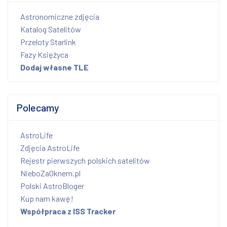
Astronomiczne zdjęcia
Katalog Satelitów
Przeloty Starlink
Fazy Księżyca
Dodaj własne TLE
Polecamy
AstroLife
Zdjęcia AstroLife
Rejestr pierwszych polskich satelitów
NieboZaOknem.pl
Polski AstroBloger
Kup nam kawę!
Współpraca z ISS Tracker