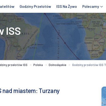
atelitów
Godziny Przelotów
ISS Na Żywo
Polecamy
w ISS
dziny przelotów ISS
Polska
Dolnośląskie
Godziny przelotów ISS 
S nad miastem: Turzany