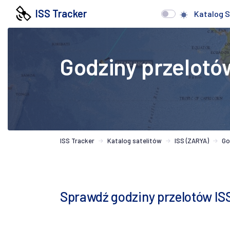
ISS Tracker
Katalog S
Godziny przelotó
ISS Tracker
Katalog satelitów
ISS (ZARYA)
Go
Sprawdź godziny przelotów IS