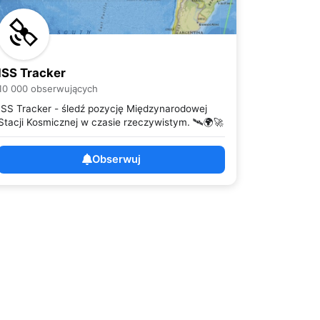
ISS Tracker
10 000 obserwujących
ISS Tracker - śledź pozycję Międzynarodowej
Stacji Kosmicznej w czasie rzeczywistym. 🛰️🌍🚀
Obserwuj