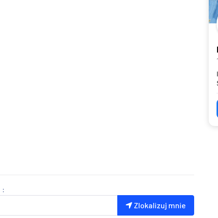
 :
Zlokalizuj mnie