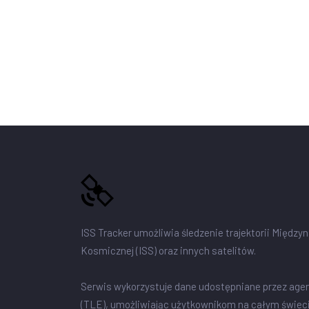
ISS Tracker umożliwia śledzenie trajektorii Między
Kosmicznej (ISS) oraz innych satelitów.
Serwis wykorzystuje dane udostępniane przez age
(TLE), umożliwiając użytkownikom na całym świec