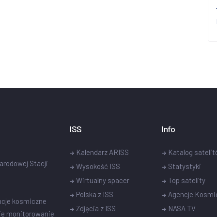
ISS
Info
Kalendarz ARISS
Katalog sateli
narodowej Stacji
Wysokość ISS
Statystyki
Wirtualny spacer
Top satelity
Polska z ISS
Agencje Kosmi
ncje kosmiczne
Zdjęcia z ISS
NASA TV
ie monitorowanie