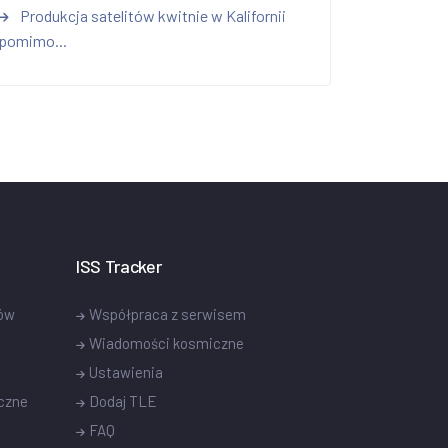
Produkcja satelitów kwitnie w Kalifornii
pomimo...
ISS Tracker
tów
Współpraca z serwisem
Wiadomości kosmiczne
Ustawienia
czne
Dodaj TLE
FAQ