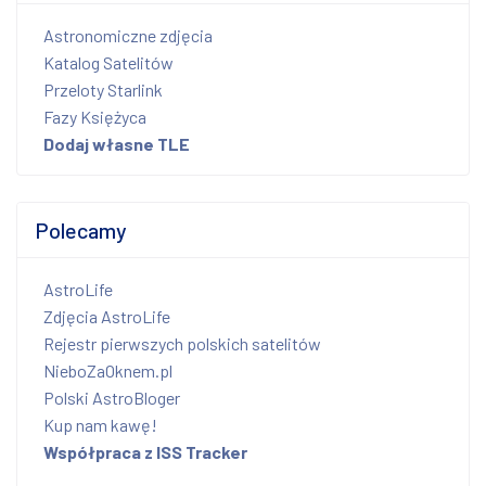
Astronomiczne zdjęcia
Katalog Satelitów
Przeloty Starlink
Fazy Księżyca
Dodaj własne TLE
Polecamy
AstroLife
Zdjęcia AstroLife
Rejestr pierwszych polskich satelitów
NieboZaOknem.pl
Polski AstroBloger
Kup nam kawę!
Współpraca z ISS Tracker