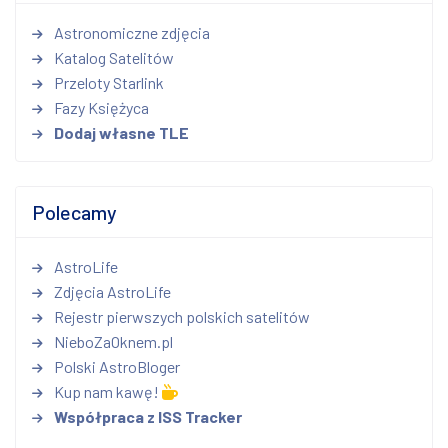
Astronomiczne zdjęcia
Katalog Satelitów
Przeloty Starlink
Fazy Księżyca
Dodaj własne TLE
Polecamy
AstroLife
Zdjęcia AstroLife
Rejestr pierwszych polskich satelitów
NieboZaOknem.pl
Polski AstroBloger
Kup nam kawę!
Współpraca z ISS Tracker