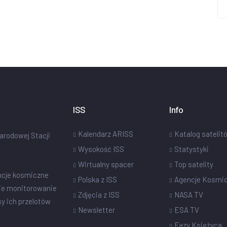
ISS
Info
Kalendarz ARISS
Katalog satelit
narodowej Stacji
Wysokość ISS
Statystyki
Wirtualny spacer
Top satelity
ncje kosmiczne
Polska z ISS
Agencje Kosmi
ie monitorowanie
Zdjęcia z ISS
NASA TV
sy ich przelotów
Newsletter
ESA TV
Fazy Księżyca