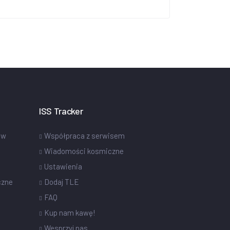
ISS Tracker
ów
Współpraca z serwisem
Wiadomości kosmiczne
Ustawienia
czne
Dodaj TLE
FAQ
Kup nam kawę!
Wesprzyj nas