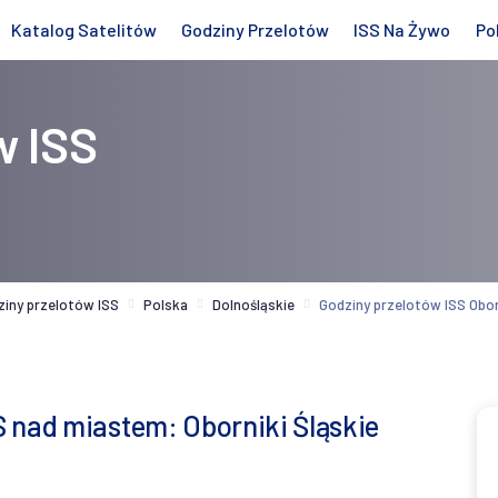
Katalog Satelitów
Godziny Przelotów
ISS Na Żywo
Po
w ISS
ziny przelotów ISS
Polska
Dolnośląskie
Godziny przelotów ISS Obor
 nad miastem: Oborniki Śląskie