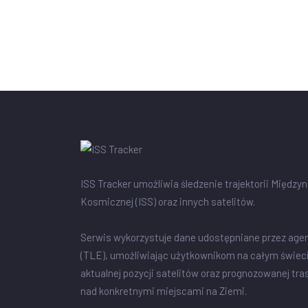
ISS Tracker umożliwia śledzenie trajektorii Między
Kosmicznej (ISS) oraz innych satelitów.
Serwis wykorzystuje dane udostępniane przez age
(TLE), umożliwiając użytkownikom na całym świec
aktualnej pozycji satelitów oraz prognozowanej tra
nad konkretnymi miejscami na Ziemi.