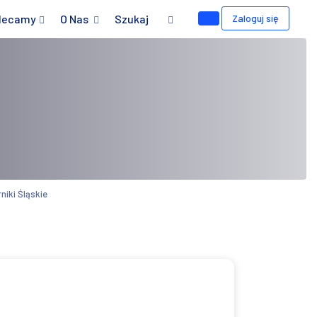
lecamy
O Nas
Szukaj
Zaloguj się
niki Śląskie