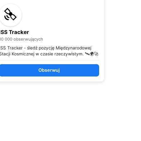
ISS Tracker
10 000 obserwujących
ISS Tracker - śledź pozycję Międzynarodowej
Stacji Kosmicznej w czasie rzeczywistym. 🛰️🌍🚀
Obserwuj