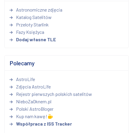
Astronomiczne zdjęcia
Katalog Satelitów
Przeloty Starlink
Fazy Księżyca
Dodaj własne TLE
Polecamy
AstroLife
Zdjęcia AstroLife
Rejestr pierwszych polskich satelitów
NieboZaOknem.pl
Polski AstroBloger
Kup nam kawę!
Współpraca z ISS Tracker