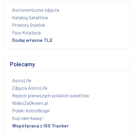
Astronomiczne zdjęcia
Katalog Satelitów
Przeloty Starlink
Fazy Księżyca
Dodaj własne TLE
Polecamy
AstroLife
Zdjęcia AstroLife
Rejestr pierwszych polskich satelitów
NieboZaOknem.pl
Polski AstroBloger
Kup nam kawę!
Współpraca z ISS Tracker