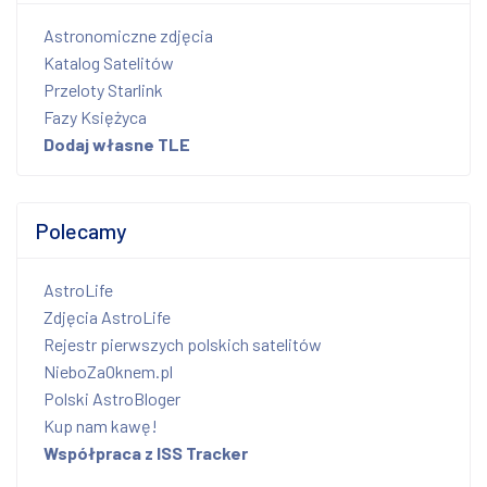
Astronomiczne zdjęcia
Katalog Satelitów
Przeloty Starlink
Fazy Księżyca
Dodaj własne TLE
Polecamy
AstroLife
Zdjęcia AstroLife
Rejestr pierwszych polskich satelitów
NieboZaOknem.pl
Polski AstroBloger
Kup nam kawę!
Współpraca z ISS Tracker