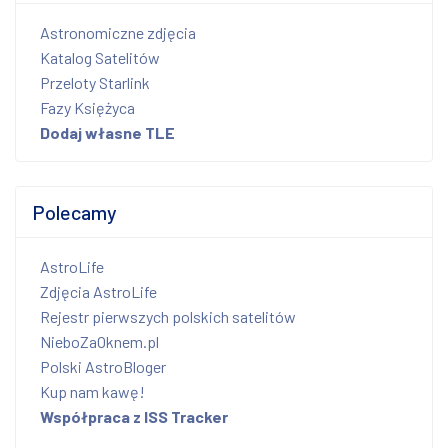
Astronomiczne zdjęcia
Katalog Satelitów
Przeloty Starlink
Fazy Księżyca
Dodaj własne TLE
Polecamy
AstroLife
Zdjęcia AstroLife
Rejestr pierwszych polskich satelitów
NieboZaOknem.pl
Polski AstroBloger
Kup nam kawę!
Współpraca z ISS Tracker