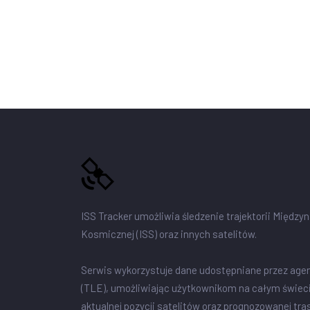
ISS Tracker umożliwia śledzenie trajektorii Między
Kosmicznej (ISS) oraz innych satelitów.
Serwis wykorzystuje dane udostępniane przez age
(TLE), umożliwiając użytkownikom na całym świec
aktualnej pozycji satelitów oraz prognozowanej tra