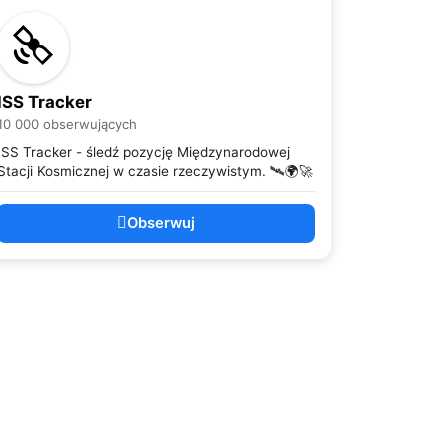
ISS Tracker
10 000 obserwujących
ISS Tracker - śledź pozycję Międzynarodowej
Stacji Kosmicznej w czasie rzeczywistym. 🛰️🌍🚀
Obserwuj