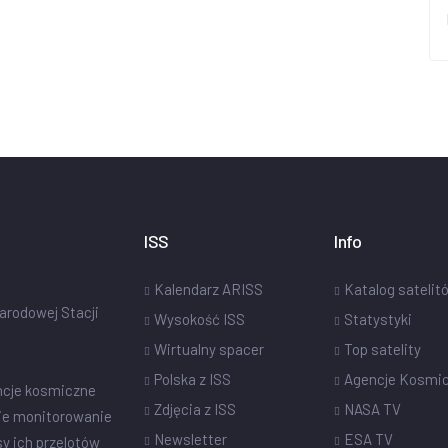
ISS
Info
Kalendarz ARISS
Katalog satelit
narodowej Stacji
Wysokość ISS
Statystyki
Wirtualny spacer
Top satelity
Polska z ISS
Agencje Kosmi
ncje kosmiczne
Zdjęcia z ISS
NASA TV
ie monitorowanie
Newsletter
ESA TV
sy ich przelotów