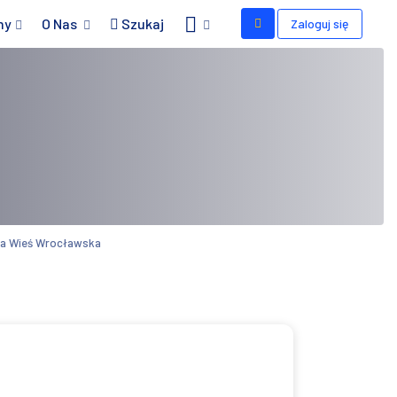
my
O Nas
Szukaj
Zaloguj się
wa Wieś Wrocławska