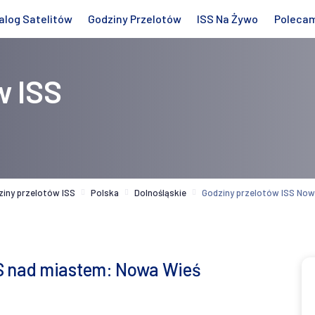
alog Satelitów
Godziny Przelotów
ISS Na Żywo
Poleca
w ISS
ziny przelotów ISS
Polska
Dolnośląskie
Godziny przelotów ISS No
SS nad miastem: Nowa Wieś