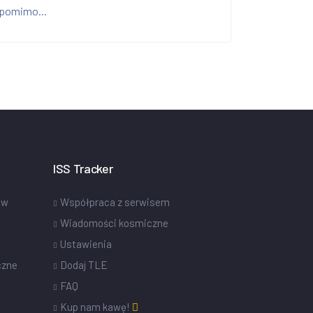
pomimo...
ISS Tracker
ów
Współpraca z serwisem
Wiadomości kosmiczne
Ustawienia
czne
Dodaj TLE
FAQ
Kup nam kawę!