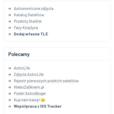
Astronomiczne zdjęcia
Katalog Satelitów
Przeloty Starlink
Fazy Księżyca
Dodaj własne TLE
Polecamy
AstroLife
Zdjęcia AstroLife
Rejestr pierwszych polskich satelitów
NieboZaOknem.pl
Polski AstroBloger
Kup nam kawę!
Współpraca z ISS Tracker