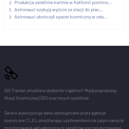
Produkcja satelitów kwitnie w Kalifornii pomimo...
Astronauci szykują wyjście ze stacji do prac...
Astronauci ukończyli spacer kosmiczny w celu...
ISS Tracker umożliwia śledzenie trajektorii Międzynarodowej
Stacji Kosmicznej (ISS) oraz innych satelitów.
Serwis wykorzystuje dane udostępniane przez agencje
kosmiczne (TLE), umożliwiając użytkownikom na całym świecie
monitorowanie aktualnej pozycji satelitów oraz prognozowanej