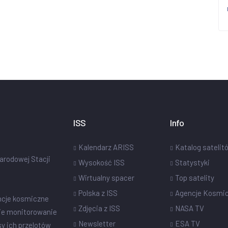
ISS
Info
Kalendarz ARISS
Katalog satelit
narodowej Stacji
Wysokość ISS
Statystyki
Wirtualny spacer
Top satelity
Polska z ISS
Agencje Kosmi
ncje kosmiczne
Zdjęcia z ISS
NASA TV
ie monitorowanie
Newsletter
ESA TV
sy ich przelotów