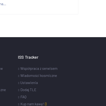
na...
ISS Tracker
ów
Współpraca z serwisem
Wiadomości kosmiczne
Ustawienia
czne
Dodaj TLE
FAQ
Kup nam kawę!