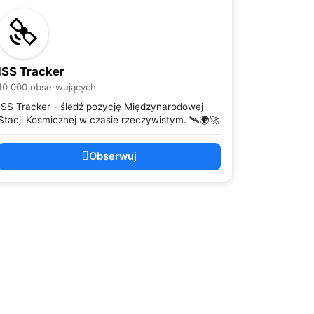
ISS Tracker
10 000 obserwujących
ISS Tracker - śledź pozycję Międzynarodowej
Stacji Kosmicznej w czasie rzeczywistym. 🛰️🌍🚀
Obserwuj