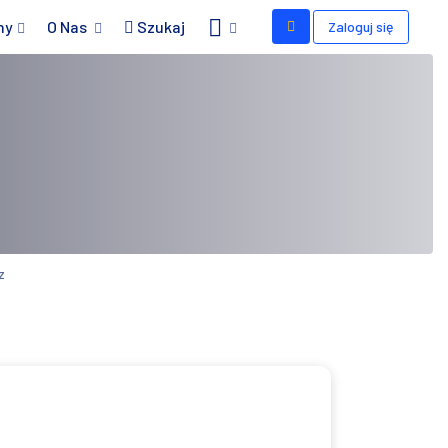
my
O Nas
Szukaj
Zaloguj się
z