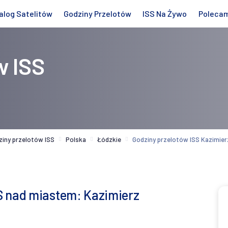
alog Satelitów
Godziny Przelotów
ISS Na Żywo
Poleca
w ISS
ziny przelotów ISS
Polska
Łódzkie
Godziny przelotów ISS Kazimier
S nad miastem: Kazimierz