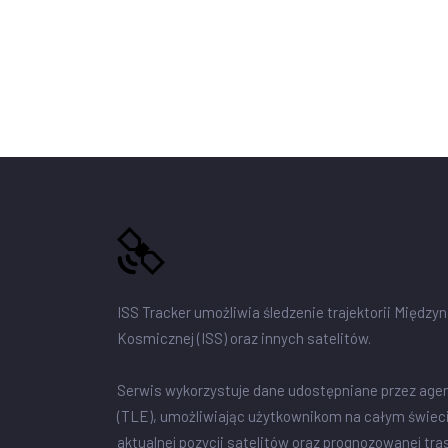
ISS Tracker umożliwia śledzenie trajektorii Między
Kosmicznej (ISS) oraz innych satelitów.
Serwis wykorzystuje dane udostępniane przez age
(TLE), umożliwiając użytkownikom na całym świec
aktualnej pozycji satelitów oraz prognozowanej tra