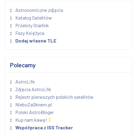
Astronomiczne zdjęcia
Katalog Satelitów
Przeloty Starlink
Fazy Księżyca
Dodaj własne TLE
Polecamy
AstroLife
Zdjęcia AstroLife
Rejestr pierwszych polskich satelitów
NieboZaOknem.pl
Polski AstroBloger
Kup nam kawę!
Współpraca z ISS Tracker