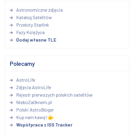
Astronomiczne zdjęcia
Katalog Satelitów
Przeloty Starlink
Fazy Księżyca
Dodaj własne TLE
Polecamy
AstroLife
Zdjęcia AstroLife
Rejestr pierwszych polskich satelitów
NieboZaOknem.pl
Polski AstroBloger
Kup nam kawę!
Współpraca z ISS Tracker