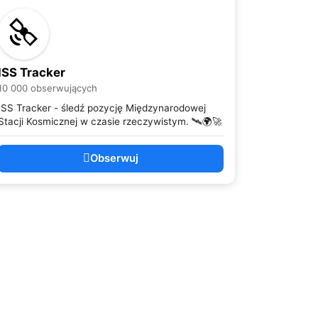
ISS Tracker
10 000 obserwujących
ISS Tracker - śledź pozycję Międzynarodowej
Stacji Kosmicznej w czasie rzeczywistym. 🛰️🌍🚀
Obserwuj