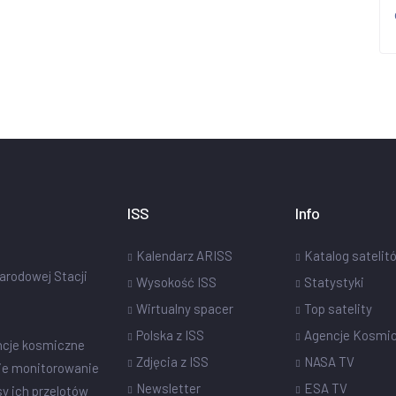
ISS
Info
Kalendarz ARISS
Katalog satelit
narodowej Stacji
Wysokość ISS
Statystyki
Wirtualny spacer
Top satelity
Polska z ISS
Agencje Kosmi
ncje kosmiczne
Zdjęcia z ISS
NASA TV
ie monitorowanie
Newsletter
ESA TV
sy ich przelotów