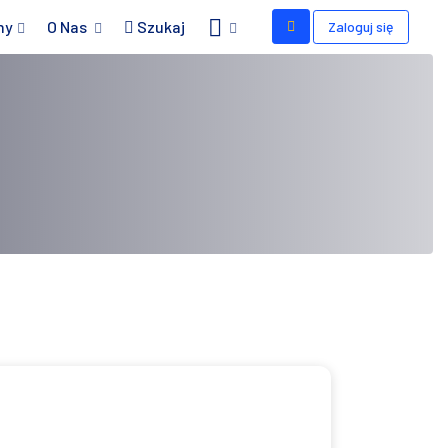
my
O Nas
Szukaj
Zaloguj się