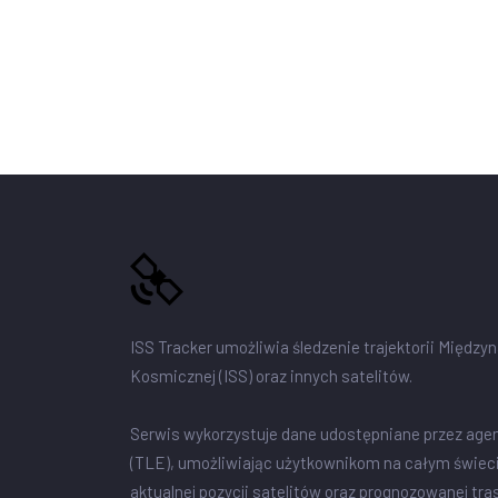
ISS Tracker umożliwia śledzenie trajektorii Między
Kosmicznej (ISS) oraz innych satelitów.
Serwis wykorzystuje dane udostępniane przez age
(TLE), umożliwiając użytkownikom na całym świec
aktualnej pozycji satelitów oraz prognozowanej tra