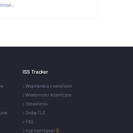
dotąd...
ISS Tracker
ów
Współpraca z serwisem
Wiadomości kosmiczne
Ustawienia
czne
Dodaj TLE
FAQ
Kup nam kawę!