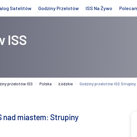
alog Satelitów
Godziny Przelotów
ISS Na Żywo
Poleca
w ISS
ziny przelotów ISS
Polska
Łódzkie
Godziny przelotów ISS Strupiny
S nad miastem: Strupiny