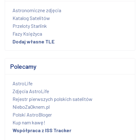
Astronomiczne zdjęcia
Katalog Satelitów
Przeloty Starlink
Fazy Księżyca
Dodaj własne TLE
Polecamy
AstroLife
Zdjęcia AstroLife
Rejestr pierwszych polskich satelitów
NieboZaOknem.pl
Polski AstroBloger
Kup nam kawę!
Współpraca z ISS Tracker