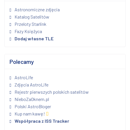
Astronomiczne zdjęcia
Katalog Satelitów
Przeloty Starlink
Fazy Księżyca
Dodaj własne TLE
Polecamy
AstroLife
Zdjęcia AstroLife
Rejestr pierwszych polskich satelitów
NieboZaOknem.pl
Polski AstroBloger
Kup nam kawę!
Współpraca z ISS Tracker