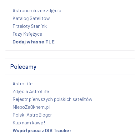
Astronomiczne zdjęcia
Katalog Satelitów
Przeloty Starlink
Fazy Księżyca
Dodaj własne TLE
Polecamy
AstroLife
Zdjęcia AstroLife
Rejestr pierwszych polskich satelitów
NieboZaOknem.pl
Polski AstroBloger
Kup nam kawę!
Współpraca z ISS Tracker