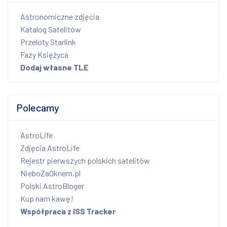
Astronomiczne zdjęcia
Katalog Satelitów
Przeloty Starlink
Fazy Księżyca
Dodaj własne TLE
Polecamy
AstroLife
Zdjęcia AstroLife
Rejestr pierwszych polskich satelitów
NieboZaOknem.pl
Polski AstroBloger
Kup nam kawę!
Współpraca z ISS Tracker