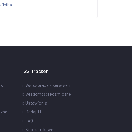
silnika...
ISS Tracker
ów
Współpraca z serwisem
Wiadomości kosmiczne
Ustawienia
czne
Dodaj TLE
FAQ
Kup nam kawę!