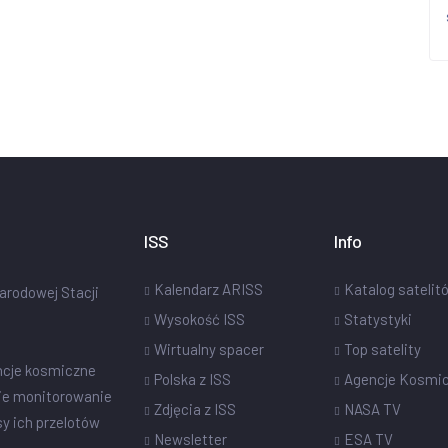
ISS
Info
Kalendarz ARISS
Katalog satelit
narodowej Stacji
Wysokość ISS
Statystyki
Wirtualny spacer
Top satelity
ncje kosmiczne
Polska z ISS
Agencje Kosmi
ie monitorowanie
Zdjęcia z ISS
NASA TV
sy ich przelotów
Newsletter
ESA TV