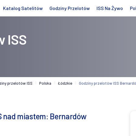
Katalog Satelitów
Godziny Przelotów
ISS Na Żywo
Po
w ISS
ziny przelotów ISS
Polska
Łódzkie
Godziny przelotów ISS Bernard
SS nad miastem: Bernardów