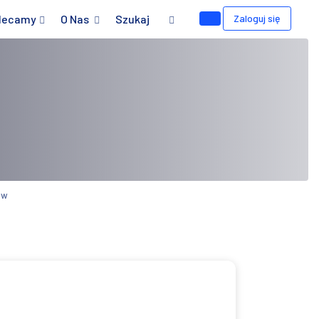
lecamy
O Nas
Szukaj
Zaloguj się
ów