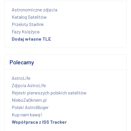
Astronomiczne zdjęcia
Katalog Satelitów
Przeloty Starlink
Fazy Księżyca
Dodaj własne TLE
Polecamy
AstroLife
Zdjęcia AstroLife
Rejestr pierwszych polskich satelitów
NieboZaOknem.pl
Polski AstroBloger
Kup nam kawę!
Współpraca z ISS Tracker