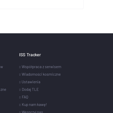
ISS Tracker
ów
Współpraca z serwisem
Wiadomości kosmiczne
Ustawienia
czne
Dodaj TLE
FAQ
Kup nam kawę!
Wesprzyj nas