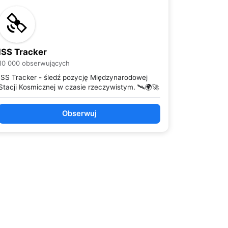
ISS Tracker
10 000 obserwujących
ISS Tracker - śledź pozycję Międzynarodowej
Stacji Kosmicznej w czasie rzeczywistym. 🛰️🌍🚀
Obserwuj