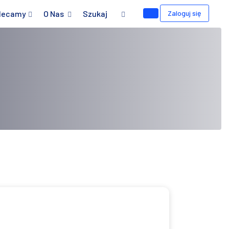
lecamy
O Nas
Szukaj
Zaloguj się