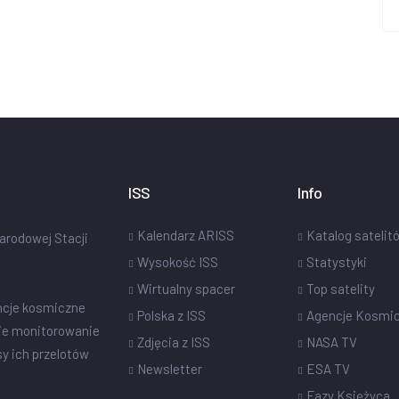
ISS
Info
Kalendarz ARISS
Katalog satelit
narodowej Stacji
Wysokość ISS
Statystyki
Wirtualny spacer
Top satelity
ncje kosmiczne
Polska z ISS
Agencje Kosmi
ie monitorowanie
Zdjęcia z ISS
NASA TV
sy ich przelotów
Newsletter
ESA TV
Fazy Księżyca