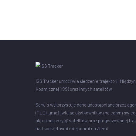
ISS Tracker umożliwia śledzenie trajektorii Między
Kosmicznej (ISS) oraz innych satelitów.
Serwis wykorzystuje dane udostępniane przez age
(TLE), umożliwiając użytkownikom na całym świec
aktualnej pozycji satelitów oraz prognozowanej tra
nad konkretnymi miejscami na Ziemi.