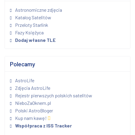
Astronomiczne zdjęcia
Katalog Satelitów
Przeloty Starlink
Fazy Księżyca
Dodaj własne TLE
Polecamy
AstroLife
Zdjęcia AstroLife
Rejestr pierwszych polskich satelitów
NieboZaOknem.pl
Polski AstroBloger
Kup nam kawę!
Współpraca z ISS Tracker