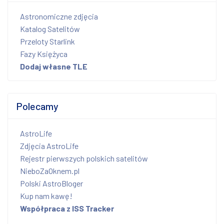
Astronomiczne zdjęcia
Katalog Satelitów
Przeloty Starlink
Fazy Księżyca
Dodaj własne TLE
Polecamy
AstroLife
Zdjęcia AstroLife
Rejestr pierwszych polskich satelitów
NieboZaOknem.pl
Polski AstroBloger
Kup nam kawę!
Współpraca z ISS Tracker