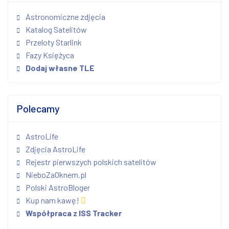
Astronomiczne zdjęcia
Katalog Satelitów
Przeloty Starlink
Fazy Księżyca
Dodaj własne TLE
Polecamy
AstroLife
Zdjęcia AstroLife
Rejestr pierwszych polskich satelitów
NieboZaOknem.pl
Polski AstroBloger
Kup nam kawę!
Współpraca z ISS Tracker