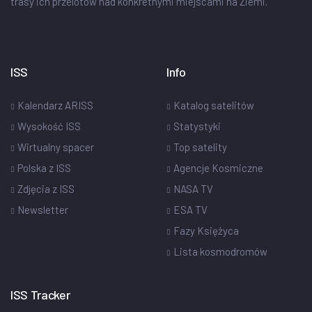
trasy ich przelotów nad konkretnymi miejscami na Ziemi.
ISS
Info
Kalendarz ARISS
Katalog satelitów
Wysokość ISS
Statystyki
Wirtualny spacer
Top satelity
Polska z ISS
Agencje Kosmiczne
Zdjęcia z ISS
NASA TV
Newsletter
ESA TV
Fazy Księżyca
Lista kosmodromów
ISS Tracker