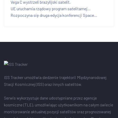
Vega C wystrzeli brazylijski satelit.
UE uruchamia rządowy program satelitarnej...
Rozpoczyna się druga edycja konferencji Space...
ISS Tracker umożliwia śledzenie trajektorii Międzynarodowej
Stacji Kosmicznej (ISS) oraz innych satelitów.
Serwis wykorzystuje dane udostępniane przez agencje
kosmiczne (TLE), umożliwiając użytkownikom na całym świecie
monitorowanie aktualnej pozycji satelitów oraz prognozowanej