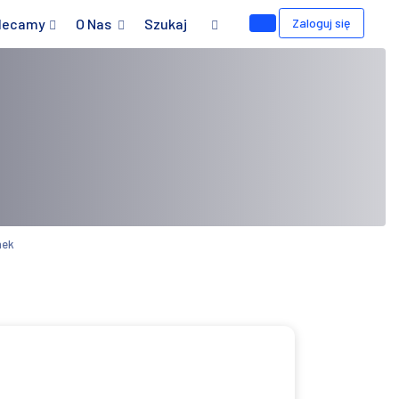
lecamy
O Nas
Szukaj
Zaloguj się
nek