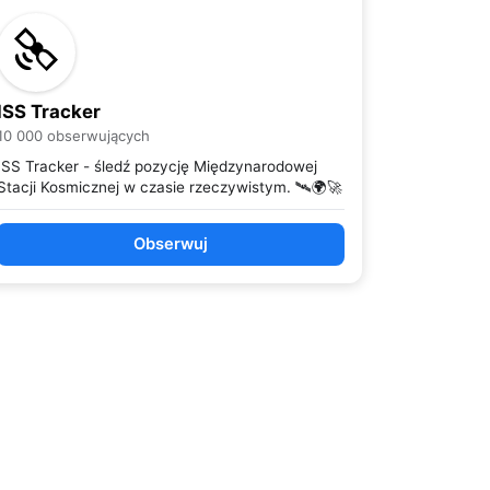
ISS Tracker
10 000 obserwujących
ISS Tracker - śledź pozycję Międzynarodowej
Stacji Kosmicznej w czasie rzeczywistym. 🛰️🌍🚀
Obserwuj