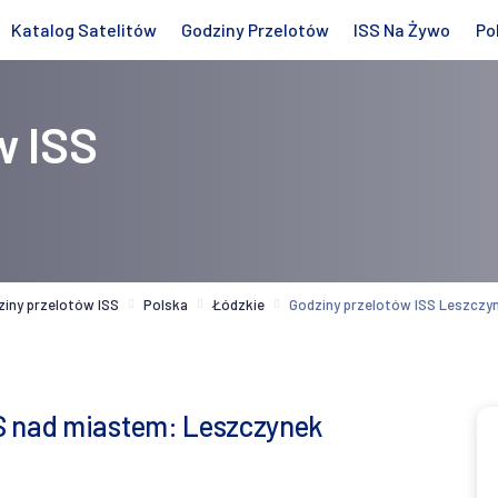
Katalog Satelitów
Godziny Przelotów
ISS Na Żywo
Po
w ISS
ziny przelotów ISS
Polska
Łódzkie
Godziny przelotów ISS Leszczy
S nad miastem: Leszczynek