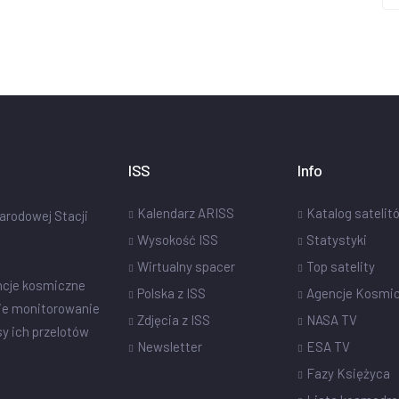
ISS
Info
Kalendarz ARISS
Katalog satelit
narodowej Stacji
Wysokość ISS
Statystyki
Wirtualny spacer
Top satelity
ncje kosmiczne
Polska z ISS
Agencje Kosmi
ie monitorowanie
Zdjęcia z ISS
NASA TV
sy ich przelotów
Newsletter
ESA TV
Fazy Księżyca