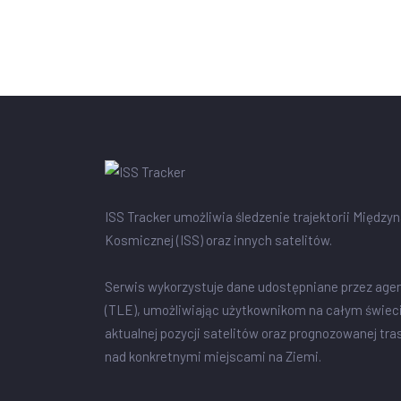
ISS Tracker umożliwia śledzenie trajektorii Między
Kosmicznej (ISS) oraz innych satelitów.
Serwis wykorzystuje dane udostępniane przez age
(TLE), umożliwiając użytkownikom na całym świec
aktualnej pozycji satelitów oraz prognozowanej tra
nad konkretnymi miejscami na Ziemi.