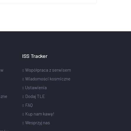
ISS Tracker
ów
Współpraca z serwisem
Wiadomości kosmiczne
Ustawienia
czne
Dodaj TLE
FAQ
Kup nam kawę!
Wesprzyj nas