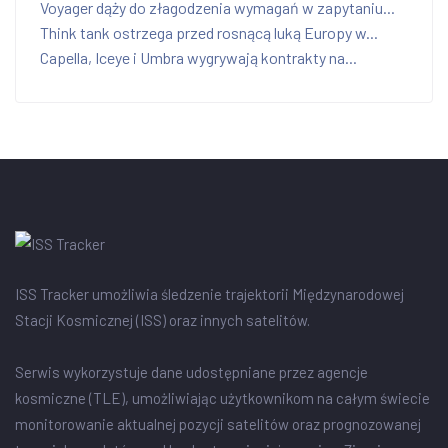
Voyager dąży do złagodzenia wymagań w zapytaniu...
Think tank ostrzega przed rosnącą luką Europy w...
Capella, Iceye i Umbra wygrywają kontrakty na...
ISS Tracker umożliwia śledzenie trajektorii Międzynarodowej
Stacji Kosmicznej (ISS) oraz innych satelitów.
Serwis wykorzystuje dane udostępniane przez agencje
kosmiczne (TLE), umożliwiając użytkownikom na całym świecie
monitorowanie aktualnej pozycji satelitów oraz prognozowanej