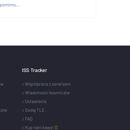
pomimo...
ISS Tracker
ów
Współpraca z serwisem
Wiadomości kosmiczne
Ustawienia
czne
Dodaj TLE
FAQ
Kup nam kawę!