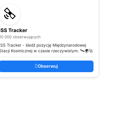
ISS Tracker
10 000 obserwujących
ISS Tracker - śledź pozycję Międzynarodowej
Stacji Kosmicznej w czasie rzeczywistym. 🛰️🌍🚀
Obserwuj