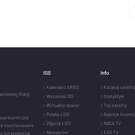
ISS
Info
Kalendarz ARISS
Katalog satelit
narodowej Stacji
Wysokość ISS
Statystyki
Wirtualny spacer
Top satelity
Polska z ISS
Agencje Kosmi
ncje kosmiczne
Zdjęcia z ISS
NASA TV
ie monitorowanie
Newsletter
ESA TV
sy ich przelotów