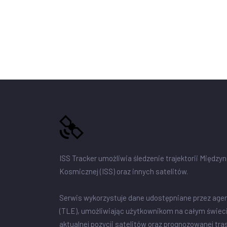
ISS Tracker umożliwia śledzenie trajektorii Między
Kosmicznej (ISS) oraz innych satelitów.
Serwis wykorzystuje dane udostępniane przez age
(TLE), umożliwiając użytkownikom na całym świec
aktualnej pozycji satelitów oraz prognozowanej tra