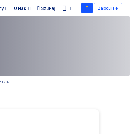
my
O Nas
Szukaj
Zaloguj się
bskie