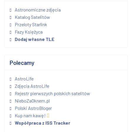
Astronomiczne zdjęcia
Katalog Satelitów
Przeloty Starlink
Fazy Księżyca
Dodaj własne TLE
Polecamy
AstroLife
Zdjęcia AstroLife
Rejestr pierwszych polskich satelitów
NieboZaOknem.pl
Polski AstroBloger
Kup nam kawę!
Współpraca z ISS Tracker