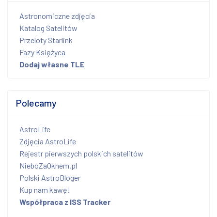
Astronomiczne zdjęcia
Katalog Satelitów
Przeloty Starlink
Fazy Księżyca
Dodaj własne TLE
Polecamy
AstroLife
Zdjęcia AstroLife
Rejestr pierwszych polskich satelitów
NieboZaOknem.pl
Polski AstroBloger
Kup nam kawę!
Współpraca z ISS Tracker