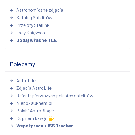
Astronomiczne zdjęcia
Katalog Satelitów
Przeloty Starlink
Fazy Księżyca
Dodaj własne TLE
Polecamy
AstroLife
Zdjęcia AstroLife
Rejestr pierwszych polskich satelitów
NieboZaOknem.pl
Polski AstroBloger
Kup nam kawę!
Współpraca z ISS Tracker