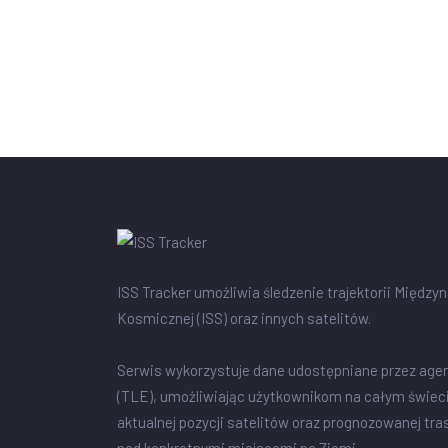
ISS Tracker umożliwia śledzenie trajektorii Między
Kosmicznej (ISS) oraz innych satelitów.
Serwis wykorzystuje dane udostępniane przez age
(TLE), umożliwiając użytkownikom na całym świec
aktualnej pozycji satelitów oraz prognozowanej tra