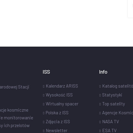
ISS
Info
Kalendarz ARISS
Katalog satelit
narodowej Stacji
Wysokość ISS
Statystyki
Wirtualny spacer
Top satelity
ncje kosmiczne
Polska z ISS
Agencje Kosmi
ie monitorowanie
Zdjęcia z ISS
NASA TV
sy ich przelotów
Newsletter
ESA TV