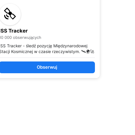
ISS Tracker
10 000 obserwujących
ISS Tracker - śledź pozycję Międzynarodowej
Stacji Kosmicznej w czasie rzeczywistym. 🛰️🌍🚀
Obserwuj