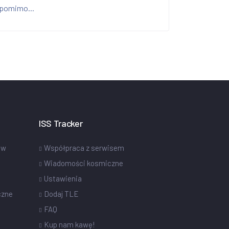
pomimo...
ISS Tracker
ów
Współpraca z serwisem
Wiadomości kosmiczne
Ustawienia
czne
Dodaj TLE
FAQ
Kup nam kawę!