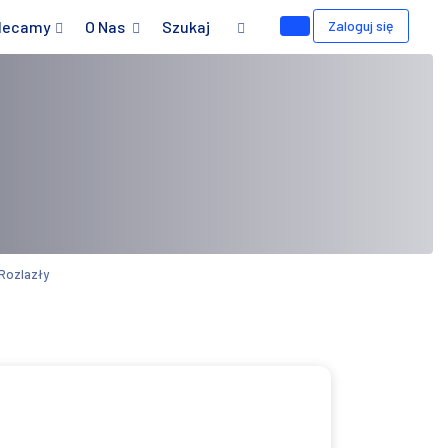
lecamy
O Nas
Szukaj
Zaloguj się
Rozlazły