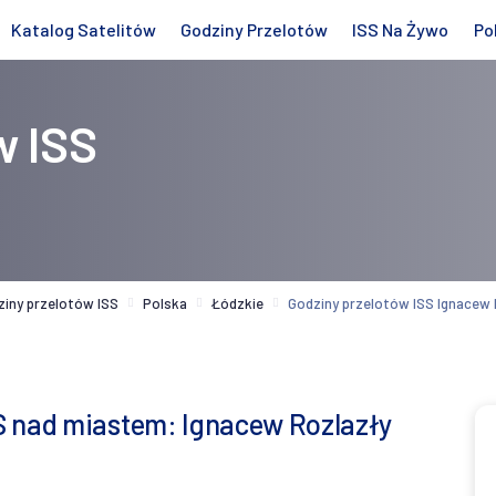
Katalog Satelitów
Godziny Przelotów
ISS Na Żywo
Po
w ISS
ziny przelotów ISS
Polska
Łódzkie
Godziny przelotów ISS Ignacew 
S nad miastem: Ignacew Rozlazły